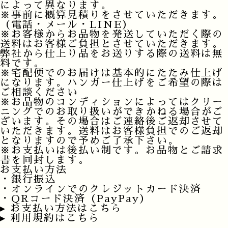
によって異なります。
※事前に概算見積りをさせていただきます。
（電話・メール・LINE）
※お客様からお品物を発送していただく際の
送料はお客様ご負担とさせていただきます。
弊社から仕上り品をお送りする際の送料は無
料です。
※宅配便でのお届けは基本的にたたみ仕上げ
になります。ハンガー仕上げをご希望の際は
ご相談ください
※お品物のコンディションによってはクリー
ニングでのお取り扱いができかねる場合がご
ざいます。その場合はご連絡後ご返却させて
いただきます。送料はお客様負担でのご返却
となりますので予めご了承下さい。
※お支払いは後払い制です。お品物とご請求
書を同封します。
お支払い方法
・銀行振込
・オンラインでのクレジットカード決済
・QRコード決済（PayPay）
▸ お支払い方法はこちら
▸ 利用規約はこちら