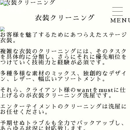
衣装クリーニング
MEN
お客様を魅了するためにあつらえたステージ
衣装。
複雑な衣装のクリーニングには、そのタスク
を具体的に分類し、さらにそれに優先順位を
つけていく技術力と経験が必須です。
多種多様な素材のミックス、独創的なデザイ
ン、レザー、幅広いアソートメント。
それら、クライアント様のwantをmustに仕
上げるのが衣装クリーニング洗屋です。
エンターテイメントのクリーニングは洗屋に
お任せください。
予期せぬトラブルも全力でバックアップし、
あらゆる状況に対応致します。