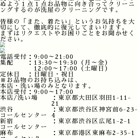
ぬよう１点１点お品物に向き合ってクリーニ
ングするのが洗屋のクリーニングです。
皆様の「また、着たい」というお気持ちを大
切にして、徹底的に復元してまいります。
まずはリクエストやお困りごとをお聞かせく
ださい。
電話受付：
9:00～21:00
集配 ：
13:30～19:30（月～金）
12:00～17:00（土曜日）
定休日 ：
日曜日・祝日
※お品物のお持ち込みは、
本店・洗い場のみとなります。
本店受付：9:00～17:00
本店/洗い場
：東京都大田区羽田1-11-
21
渋谷
：東京都渋谷区神宮前6-23-
コールセンター
4
新宿
：東京都渋谷区広尾1-2-1
コールセンター
麻布
：東京都港区東麻布2-35-1