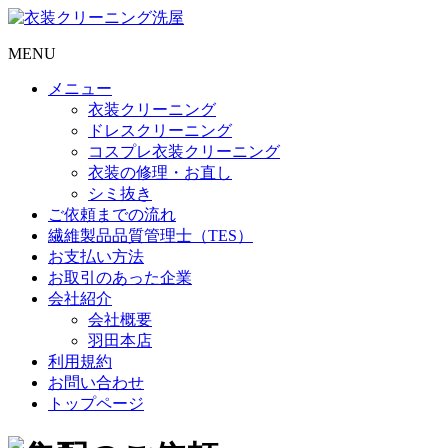
MENU
メニュー
衣装クリーニング
ドレスクリーニング
コスプレ衣装クリーニング
衣装の修理・お直し
シミ抜き
ご依頼までの流れ
繊維製品品質管理士（TES）
お支払い方法
お取引のあった企業
会社紹介
会社概要
羽田本店
利用規約
お問い合わせ
トップページ